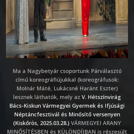
Ma a Nagybetyár csoportunk Párválasztó
című koreográfiújukkal (koreográfusok:
Molnár Máté, Lukácsné Haránt Eszter)
lesznek láthatók, mely az
V. Hétszínvirág
Bács-Kiskun Vármegyei Gyermek és Ifjúsági
Néptáncfesztivál és Minősítő versenyen
(Kiskőrös, 2025.03.28.)
VÁRMEGYEI ARANY
MINŐSÍTÉSBEN és KÜLÖNDÍJBAN is részesült