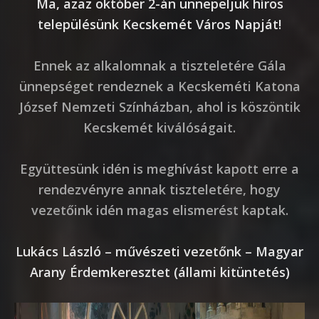
Ma, azaz október 2-án ünnepeljük hírös
településünk Kecskemét Város Napját!
Ennek az alkalomnak a tiszteletére Gála
ünnepséget rendeznek a Kecskeméti Katona
József Nemzeti Színházban, ahol is köszöntik
Kecskemét kiválóságait.
Együttesünk idén is meghívást kapott erre a
rendezvényre annak tiszteletére, hogy
vezetőink idén magas elismerést kaptak.
Lukács László – művészeti vezetőnk – Magyar
Arany Érdemkeresztet (állami kitüntetés)