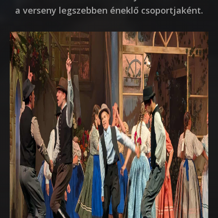
a verseny legszebben éneklő csoportjaként.