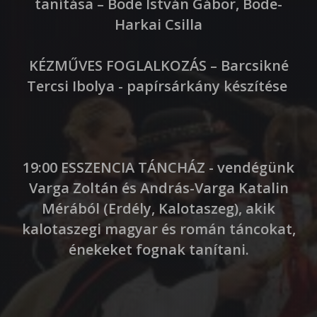
tanítása – Böde István Gábor, Böde-
Harkai Csilla
KÉZMŰVES FOGLALKOZÁS – Barcsikné
Tercsi Ibolya - papírsárkány készítése
19:00 ESSZENCIA TÁNCHÁZ - vendégünk
Varga Zoltán és András-Varga Katalin
Mérából (Erdély, Kalotaszeg), akik
kalotaszegi magyar és román táncokat,
énekeket fognak tanítani.