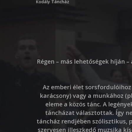
Kodály Táncház
Régen – más lehetőségek híján –
Az emberi élet sorsfordulóihoz 
karácsony) vagy a munkához (pl
eleme a közös tánc. A legénye
táncházat választottak. Így n
táncház rendjében szólisztikus, 
szervesen illeszkedő muzsika kísé