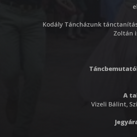
e
Kodály Táncházunk tánctanítás
Zoltán 
Táncbemutatók
A ta
Vizeli Bálint, 
Jegyár