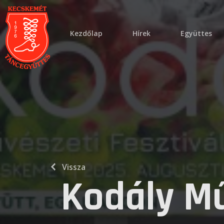
kezdőlap
hírek
együttes
Vissza
Kodály Mű