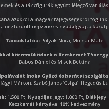
lemek és a táncfigurák együtt lélegző variálás
ába azokról a magyar tájegységekről fogunk t
is megfordult népzene és népdalgyűjtő körútja
Táncoktatók:
Polyák Nóra, Molnár Máté
kal közreműködnek a Kecskemét Táncegyü
Babos Dániel és Misek Bettina
lpalávalót Inoka Győző és barátai szolgálta
Szilágyi Márton, Szabó János 'Csiga', Hegedűs L
ak:
1.500 Ft, Nyugdíjas jegy: 1.000 Ft, Diákjegy:
Kecskemét kártyával 10% kedvezmény