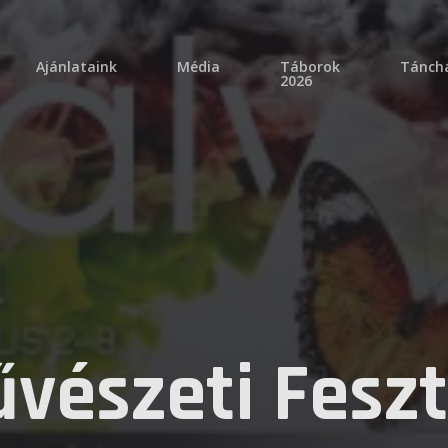
ajánlataink
média
táborok
tánch
2026
vészeti Feszt