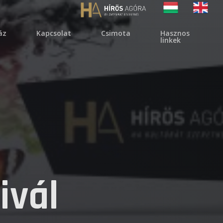
áz
kapcsolat
csimota
hasznos
linkek
ivál