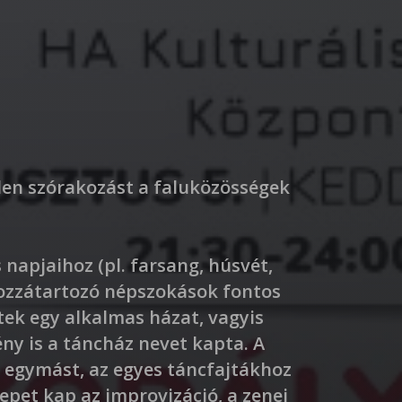
len szórakozást a faluközösségek
 napjaihoz (pl. farsang, húsvét,
hozzátartozó népszokások fontos
tek egy alkalmas házat, vagyis
ny is a táncház nevet kapta. A
k egymást, az egyes táncfajtákhoz
repet kap az improvizáció, a zenei