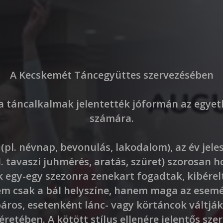
A Kecskemét Táncegyüttes szervezésében
 a táncalkalmak jelentették jóformán az egyet
számára.
(pl. névnap, bevonulás, lakodalom), az év jeles
. tavaszi juhmérés, aratás, szüret) szorosan 
k egy-egy szezonra zenekart fogadtak, kibérel
em csak a bál helyszíne, hanem maga az esemé
páros, esetenként lánc- vagy körtáncok váltjá
retében. A kötött stílus ellenére jelentős sze