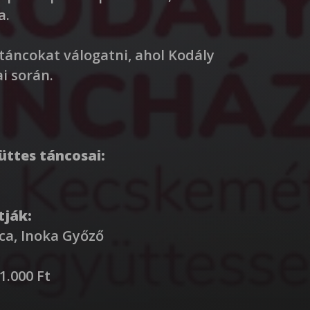
a.
áncokat válogatni, ahol Kodály
i során.
ttes táncosai:
tják:
uca, Inoka Győző
 1.000 Ft