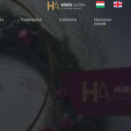
áz
kapcsolat
csimota
hasznos
linkek