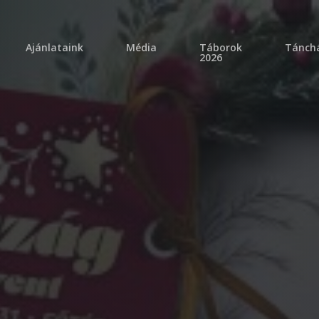
ajánlataink
média
táborok
tánch
2026